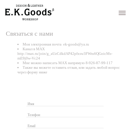
Интернет-магазин
Гарантии и возврат
Связаться с нами
Доставка
Моя электронная почта
ek-goods@ya.r
u
Канал в МАХ
Как мы работаем
http://max.ru/join/g_aUzCdkdAP42pfxsw3FWru6QGoicMs-
mE9j0w-Vc24
Мне можно написать МАХ напрямую
8-926
-87-99-117
Также вы можете оставить отзыв, или задать любой вопрос
Контакты
через форму ниже
Хочу скидку