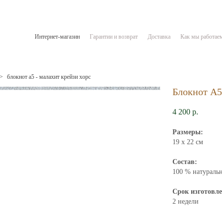
Интернет-магазин
Гарантии и возврат
Доставка
Как мы работае
>
блокнот а5 - малахит крейзи хорс
Блокнот А5
4 200 p.
Размеры:
19 х 22 см
Состав:
100 % натуральн
Срок изготовл
2 недели