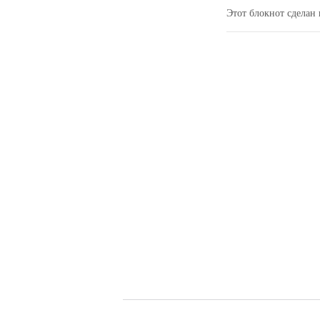
Этот блокнот сделан 
Блокнот А5 -
Шоколадный
крейзи хорс
4 200 p.