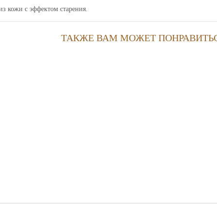
из кожи с эффектом старения.
ТАКЖЕ ВАМ МОЖЕТ ПОНРАВИТЬ
Блокнот А5 - Хаки
Блокнот А5 -
Бло
крейзи хорс
Винный крейзи
Джинс
хорс
4 200 p.
4 200 p.