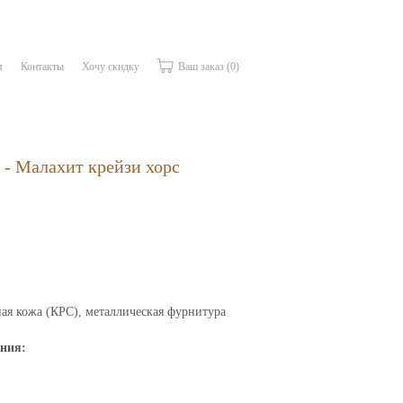
м
Контакты
Хочу скидку
Ваш заказ
(0)
 - Малахит крейзи хорс
ая кожа (КРС), металлическая фурнитура
ения: