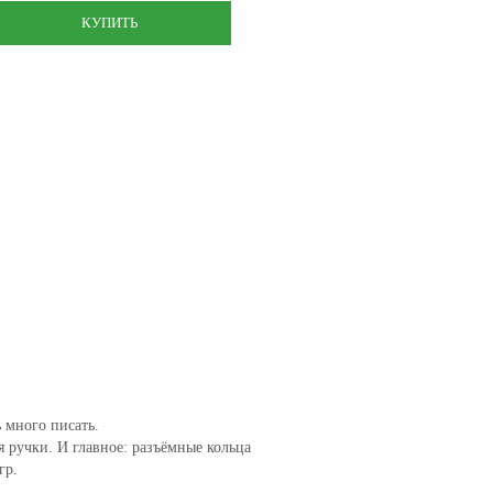
КУПИТЬ
ь много писать.
я ручки. И главное: разъёмные кольца
гр.