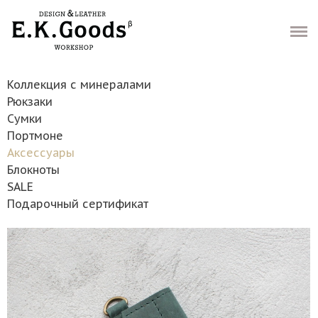
Интернет-магазин
Гарантии и возврат
Коллекция с минералами
Доставка
Рюкзаки
Сумки
Как мы работаем
Портмоне
Аксессуары
Контакты
Блокноты
SALE
Хочу скидку
Подарочный сертификат
-
Ваш заказ
(0)
-