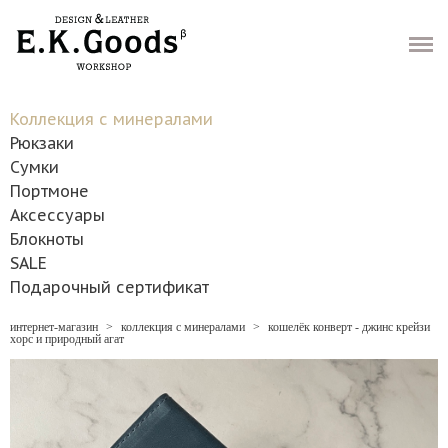
Интернет-магазин
Гарантии и возврат
Коллекция с минералами
Доставка
Рюкзаки
Сумки
Как мы работаем
Портмоне
Аксессуары
Контакты
Блокноты
SALE
Хочу скидку
Подарочный сертификат
интернет-магазин
>
коллекция с минералами
>
кошелёк конверт - джинс крейзи
-
Ваш заказ
(0)
-
хорс и природный агат